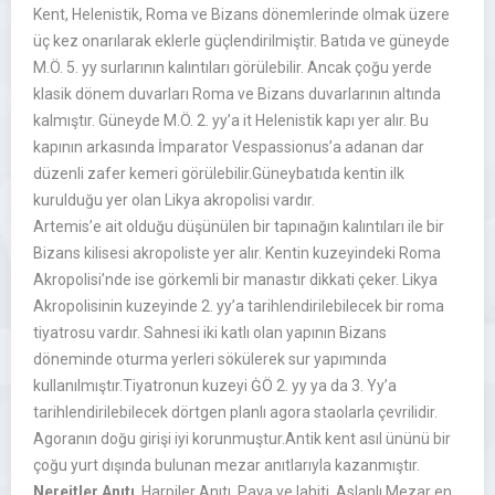
Kent, Helenistik, Roma ve Bizans dönemlerinde olmak üzere
üç kez onarılarak eklerle güçlendirilmiştir. Batıda ve güneyde
M.Ö. 5. yy surlarının kalıntıları görülebilir. Ancak çoğu yerde
klasik dönem duvarları Roma ve Bizans duvarlarının altında
kalmıştır. Güneyde M.Ö. 2. yy’a it Helenistik kapı yer alır. Bu
kapının arkasında İmparator Vespassionus’a adanan dar
düzenli zafer kemeri görülebilir.Güneybatıda kentin ilk
kurulduğu yer olan Likya akropolisi vardır.
Artemis’e ait olduğu düşünülen bir tapınağın kalıntıları ile bir
Bizans kilisesi akropoliste yer alır. Kentin kuzeyindeki Roma
Akropolisi’nde ise görkemli bir manastır dikkati çeker. Likya
Akropolisinin kuzeyinde 2. yy’a tarihlendirilebilecek bir roma
tiyatrosu vardır. Sahnesi iki katlı olan yapının Bizans
döneminde oturma yerleri sökülerek sur yapımında
kullanılmıştır.Tiyatronun kuzeyi ĠÖ 2. yy ya da 3. Yy’a
tarihlendirilebilecek dörtgen planlı agora staolarla çevrilidir.
Agoranın doğu girişi iyi korunmuştur.Antik kent asıl ününü bir
çoğu yurt dışında bulunan mezar anıtlarıyla kazanmıştır.
Nereitler Anıtı
, Harpiler Anıtı, Paya ve lahiti, Aslanlı Mezar en