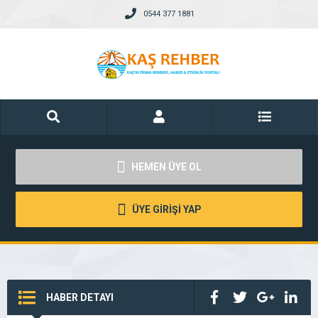
0544 377 1881
HEMEN ÜYE OL
ÜYE GİRİŞİ YAP
HABER DETAYI