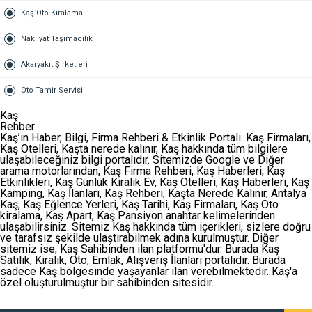
Kaş Oto Kiralama
Nakliyat Taşımacılık
Akaryakıt Şirketleri
Oto Tamir Servisi
Kaş
Rehber
Kaş’ın Haber, Bilgi, Firma Rehberi & Etkinlik Portalı. Kaş Firmaları,
Kaş Otelleri, Kaşta nerede kalınır, Kaş hakkında tüm bilgilere
ulaşabileceğiniz bilgi portalıdır. Sitemizde Google ve Diğer
arama motorlarından;
Kaş Firma Rehberi
,
Kaş Haberleri
,
Kaş
Etkinlikleri
,
Kaş Günlük Kiralık Ev
,
Kaş Otelleri
,
Kaş Haberleri
,
Kaş
Kamping
,
Kaş İlanları
,
Kaş Rehberi
,
Kaşta Nerede Kalınır
,
Antalya
Kaş
,
Kaş Eğlence Yerleri
,
Kaş Tarihi
,
Kaş Firmaları
,
Kaş Oto
kiralama
,
Kaş Apart
,
Kaş Pansiyon
anahtar kelimelerinden
ulaşabilirsiniz. Sitemiz Kaş hakkında tüm içerikleri, sizlere doğru
ve tarafsız şekilde ulaştırabilmek adına kurulmuştur. Diğer
sitemiz ise;
Kaş Sahibinden
ilan platformu'dur. Burada Kaş
Satılık, Kiralık, Oto, Emlak, Alışveriş İlanları portalıdır. Burada
sadece Kaş bölgesinde yaşayanlar ilan verebilmektedir. Kaş'a
özel oluşturulmuştur bir sahibinden sitesidir.