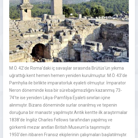
M.Ö. 42’de Roma‘daki iç savaşlar sırasında Brütüs‘ün yıkıma
uğrattığı kent hemen hemen yeniden kurulmuştur. M.Ö. 43’de
Pamhylia ile birlikte imparatorluk eyaleti olmuştur. İmparator
Neron döneminde kısa bir sürebağımsızlığını kazanmış 73-
74‘te ise yeniden Likya-Pamfilya Eyaleti sınırları içine
alınmıştır. Bizans döneminde surlar onarılmış ve tepenin
doruğuna bir manastır yapılmıştır.Antik kentte ilk araştırmalar
1838‘de İngiliz Charles Fellows tarafından yapılmış ve
görkemli mezar anıtları British Museum‘a taşınmıştır.
1950‘den itibaren Fransız ekiplerinin çalışmaları başlatılmıştır.