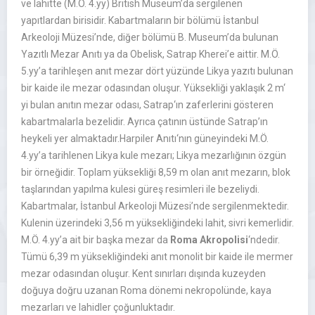
ve lahitte (M.Ö. 4.yy) British Museum’da sergilenen
yapıtlardan birisidir. Kabartmaların bir bölümü İstanbul
Arkeoloji Müzesi’nde, diğer bölümü B. Museum’da bulunan
Yazıtlı Mezar Anıtı ya da Obelisk, Satrap Kherei’e aittir. M.Ö.
5.yy’a tarihleşen anıt mezar dört yüzünde Likya yazıtı bulunan
bir kaide ile mezar odasından oluşur. Yüksekliği yaklaşık 2 m‘
yi bulan anıtın mezar odası, Satrap‘ın zaferlerini gösteren
kabartmalarla bezelidir. Ayrıca çatının üstünde Satrap’ın
heykeli yer almaktadır.Harpiler Anıtı‘nın güneyindeki M.Ö.
4.yy’a tarihlenen Likya kule mezarı; Likya mezarlığının özgün
bir örneğidir. Toplam yüksekliği 8,59 m olan anıt mezarın, blok
taşlarından yapılma kulesi güreş resimleri ile bezeliydi.
Kabartmalar, İstanbul Arkeoloji Müzesi’nde sergilenmektedir.
Kulenin üzerindeki 3,56 m yüksekliğindeki lahit, sivri kemerlidir.
M.Ö. 4.yy’a ait bir başka mezar da
Roma Akropolisi
‘ndedir.
Tümü 6,39 m yüksekliğindeki anıt monolit bir kaide ile mermer
mezar odasından oluşur. Kent sınırları dışında kuzeyden
doğuya doğru uzanan Roma dönemi nekropolünde, kaya
mezarları ve lahidler çoğunluktadır.