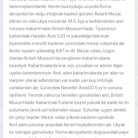
tanınmışlarındandır. Kentin kuzeydoğu ucunda Roma
akropolisi’nin doğu eteğinde kaidesi görülen Aslanlı Mezar,
bilinen en eski Likya mezarıdır. M.Ö. 6yy’a tarihlendirilen anıt
mezarın kabartmaları British Museum’dadır. Tiyatronun
batısındaki Harpiler Anıtı 5,43 m yüksekliğindeki kule
biçimindeki monolit kaidenin üzerindeki mezar odasında alır.
Anıtın toplam yüksekliği 8,87 m dir. Mezar odası, özgün
olanları British Museum‘da sergilenen kabartmalarla
bezeliydi. Kabartmalarda kral, eĢi, çocukları ve ailenin diğer
üyeleri betimlenmiştir. Anıt, adını kabartmalarda yer alan ve
Harpiler olarak adlandırılan yarı kadın yarı kuş mitolojik
varlıklardan alır. Güneydeki Nereitler AnıtıĠÖ 5 yy’ın sonuna
tarihlenir. Yerinde yalnızca temelleri görülebilen anıt, British
Musum‘dadır. Kabartmalı frizlerle bezeli yüksek bir kaide ile ön
sütunlarla çevrili üst bölümden oluşur. Sütunlar üçgen alınlıklı
bir çatıyı taşırlar. Mezar odası yüksek kaidenin içindedir.
Anıt adını sütunlar arasıdaki Nereit heykellerinden alır. Likyalı
bir satrapın gömütüdür. Roma akropolisinin doğusundaki paye