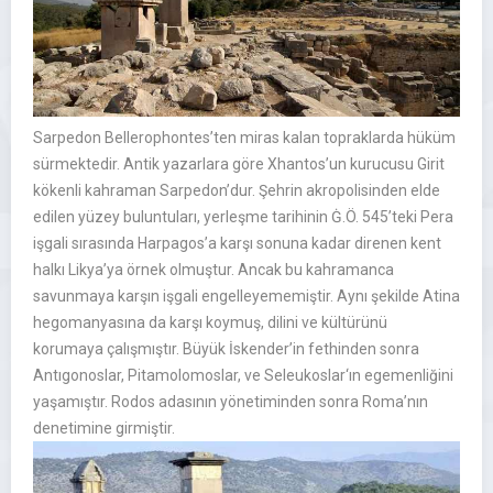
Sarpedon Bellerophontes’ten miras kalan topraklarda hüküm
sürmektedir. Antik yazarlara göre Xhantos’un kurucusu Girit
kökenli kahraman Sarpedon’dur. Şehrin akropolisinden elde
edilen yüzey buluntuları, yerleşme tarihinin Ġ.Ö. 545’teki Pera
işgali sırasında Harpagos’a karşı sonuna kadar direnen kent
halkı Likya’ya örnek olmuştur. Ancak bu kahramanca
savunmaya karşın işgali engelleyememiştir. Aynı şekilde Atina
hegomanyasına da karşı koymuş, dilini ve kültürünü
korumaya çalışmıştır. Büyük İskender’in fethinden sonra
Antıgonoslar, Pitamolomoslar, ve Seleukoslar‘ın egemenliğini
yaşamıştır. Rodos adasının yönetiminden sonra Roma’nın
denetimine girmiştir.