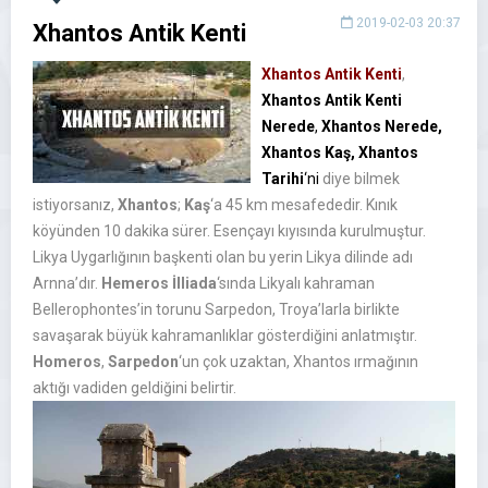
2019-02-03 20:37
Xhantos Antik Kenti
Xhantos Antik Kenti
,
Xhantos Antik Kenti
Nerede
,
Xhantos Nerede,
Xhantos Kaş,
Xhantos
Tarihi
‘ni
diye bilmek
istiyorsanız,
Xhantos
;
Kaş
‘a 45 km mesafededir. Kınık
köyünden 10 dakika sürer. Esençayı kıyısında kurulmuştur.
Likya Uygarlığının başkenti olan bu yerin Likya dilinde adı
Arnna’dır.
Hemeros İlliada
‘sında Likyalı kahraman
Bellerophontes’in torunu Sarpedon, Troya’larla birlikte
savaşarak büyük kahramanlıklar gösterdiğini anlatmıştır.
Homeros
,
Sarpedon
‘un çok uzaktan,
Xhantos
ırmağının
aktığı vadiden geldiğini belirtir.