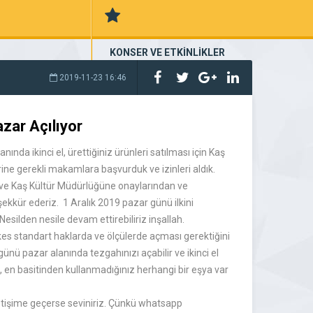
KONSER VE ETKİNLİKLER
nder, Kayıt Edelim
konser ve etkinlik planları
2019-11-23 16:46
zar Açılıyor
nda ikinci el, ürettiğiniz ürünleri satılması için Kaş
rine gerekli makamlara başvurduk ve izinleri aldık.
 ve Kaş Kültür Müdürlüğüne onaylarından ve
şekkür ederiz. 1 Aralık 2019 pazar günü ilkini
esilden nesile devam ettirebiliriz inşallah.
kes standart haklarda ve ölçülerde açması gerektiğini
nü pazar alanında tezgahınızı açabilir ve ikinci el
l, en basitinden kullanmadığınız herhangi bir eşya var
etişime geçerse seviniriz. Çünkü whatsapp