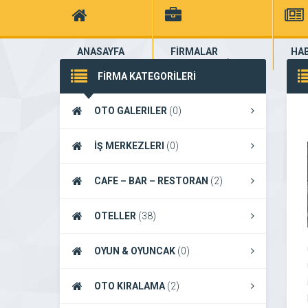
ANASAYFA
FİRMALAR
HA
Kaş Portalı
yüzlerce kayıtlı firma
Kaş H
FİRMA KATEGORİLERİ
OTO GALERILER
(0)
İŞ MERKEZLERI
(0)
CAFE – BAR – RESTORAN
(2)
OTELLER
(38)
OYUN & OYUNCAK
(0)
OTO KIRALAMA
(2)