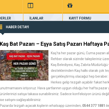
BERLER
İLANLAR
KAYIT FORMU
aberleri...
güncel seri ilanlar
Kayıt Formunu İndir, Doldur, Gö
HABER DETAYI
Kaş Bat Pazarı – Eşya Satış Pazarı Haftaya Pa
Kaş’ta her pazar günü, Cuma pazarı alanı
Rehber olarak sizinde talepleriniz üze
Kaş Belediyesi, Kaş Zabıta Müdürlüğü
desteklerinden Kaş halkı olarak çok te
gerçekleştirmiş olacağız hep beraber. N
Herkes gelip tezgah açabilir fakat her
unutmamasını istiyoruz. Hava şartlarının uygun olduğu her hafta pazar gü
ürünlerinizi satışa takasa sunabilirsiniz. Sadece konfeksiyon ürünü deği
ise satışını sağlayabilirsiniz.
Pazarda tezgah açacak kişilerin whatsapp üzerinden;
0544 377 1881
il