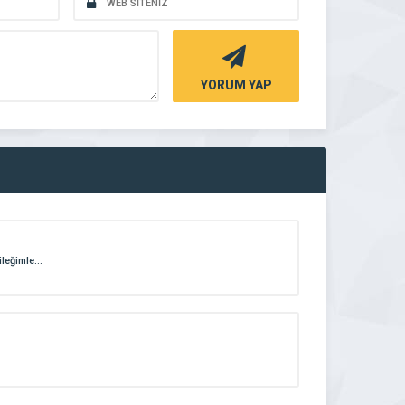
YORUM YAP
ileğimle…