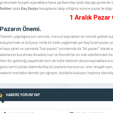
grubundan tezgah açacaklara hava şartlarından iptal olacağı günlerd
Rehber
yada
Kaş Radyo
hesaplarını takip ettiğiniz sürece pazar ile bilgi
1 Aralık Pazar
Pazarın Önemi.
Tüketim çılgınlığına son vermek, mevcut kaynakları en verimli şekilde kull
buluşturmak ve bütçeye minik bir katkı sağlamak için Kaş’ta bit pazarı pr
ortaya çıkan ve zamanla “bat pazarı” sonrasında da “bit pazarı” olarak a
alanlarının kurulması Anadolu’nun ve Rumeli’nin en eski adetlerinden bir
Hem bu geleneği yaşatmak hem de hızla tükenen dünya kaynaklarına sa
günü semt pazarı alanında Kaş bit pazarını kuruyoruz. İster tezgah açın, 
sadece merhaba demek için uğrayın, dostlarla buluşun, hepimiz davetliy
HABERE YORUM YAP