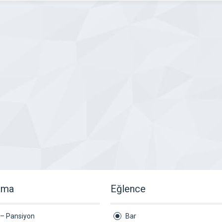
ama
Eğlence
 – Pansiyon
Bar