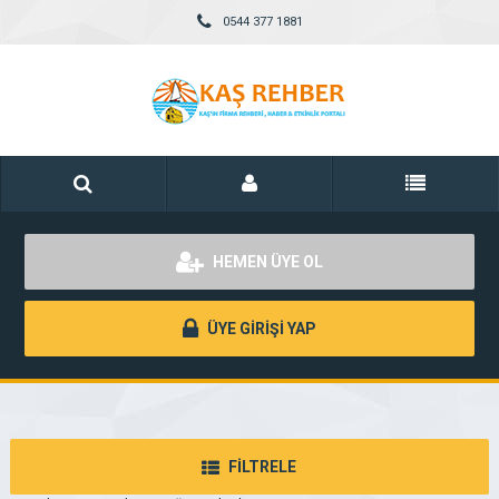
0544 377 1881
HEMEN ÜYE OL
ÜYE GİRİŞİ YAP
FİLTRELE