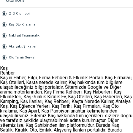
Otomotiv
2. El Otomobil
Kaş Oto Kiralama
Nakliyat Taşımacılık
Akaryakıt Şirketleri
Oto Tamir Servisi
Kaş
Rehber
Kaş’ın Haber, Bilgi, Firma Rehberi & Etkinlik Portalı. Kaş Firmaları,
Kaş Otelleri, Kaşta nerede kalınır, Kaş hakkında tüm bilgilere
ulaşabileceğiniz bilgi portalıdır. Sitemizde Google ve Diğer
arama motorlarından;
Kaş Firma Rehberi
,
Kaş Haberleri
,
Kaş
Etkinlikleri
,
Kaş Günlük Kiralık Ev
,
Kaş Otelleri
,
Kaş Haberleri
,
Kaş
Kamping
,
Kaş İlanları
,
Kaş Rehberi
,
Kaşta Nerede Kalınır
,
Antalya
Kaş
,
Kaş Eğlence Yerleri
,
Kaş Tarihi
,
Kaş Firmaları
,
Kaş Oto
kiralama
,
Kaş Apart
,
Kaş Pansiyon
anahtar kelimelerinden
ulaşabilirsiniz. Sitemiz Kaş hakkında tüm içerikleri, sizlere doğru
ve tarafsız şekilde ulaştırabilmek adına kurulmuştur. Diğer
sitemiz ise;
Kaş Sahibinden
ilan platformu'dur. Burada Kaş
Satılık, Kiralık, Oto, Emlak, Alışveriş İlanları portalıdır. Burada