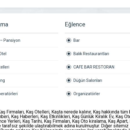
ama
Eğlence
 – Pansiyon
Bar
Otel
Balık Restaurantları
elleri
CAFE BAR RESTORAN
ing
Düğün Salonları
eratörleri
Organizatörler
Kaş Firmaları, Kaş Otelleri, Kaşta nerede kalınır, Kaş hakkında tüm 
hberi
,
Kaş Haberleri
,
Kaş Etkinlikleri
,
Kaş Günlük Kiralık Ev
,
Kaş Ote
ce Yerleri
,
Kaş Tarihi
,
Kaş Firmaları
,
Kaş Oto kiralama
,
Kaş Apart
,
 tarafsız şekilde ulaştırabilmek adına kurulmuştur. Diğer sitemiz