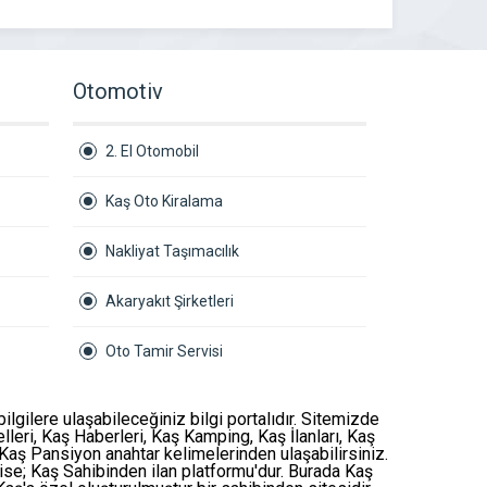
Otomotiv
2. El Otomobil
Kaş Oto Kiralama
Nakliyat Taşımacılık
Akaryakıt Şirketleri
Oto Tamir Servisi
bilgilere ulaşabileceğiniz bilgi portalıdır. Sitemizde
lleri
,
Kaş Haberleri
,
Kaş Kamping
,
Kaş İlanları
,
Kaş
Kaş Pansiyon
anahtar kelimelerinden ulaşabilirsiniz.
 ise;
Kaş Sahibinden
ilan platformu'dur. Burada Kaş