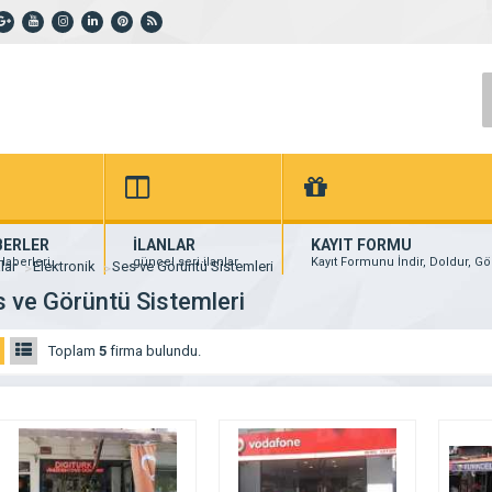
BERLER
İLANLAR
KAYIT FORMU
aberleri...
güncel seri ilanlar
Kayıt Formunu İndir, Doldur, Gö
lar
Elektronik
Ses ve Görüntü Sistemleri
 ve Görüntü Sistemleri
Toplam
5
firma bulundu.