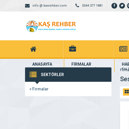
info @ kasrehber.com
0544 377 1881
ANASAYFA
FİRMALAR
HA
Kaş Portalı
yüzlerce kayıtlı firma
Kaş H
Firma
SEKTÖRLER
Ses
Firmalar