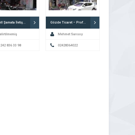
Turkcell Şamata İletişim / Sayısal Loto
Gözde Ticaret – Profilo Bayisi
elirtilmemiş
Mehmet Sarısoy
 242 836 33 98
02428364022