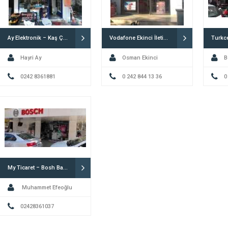
Ay Elektronik – Kaş Çilingir
Vodafone Ekinci İletişim
Hayri Ay
Osman Ekinci
B
0242 8361881
0 242 844 13 36
0
My Ticaret – Bosh Bayisi
Muhammet Efeoğlu
02428361037