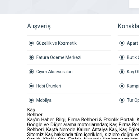
Alışveriş
Konakl
Güzellik ve Kozmetik
Apart
Fatura Ödeme Merkezi
Butik 
Giyim Aksesuraları
Kaş Ot
Hobi Ürünleri
Kamp
Mobilya
Tur Op
Kaş
Rehber
Kaş’ın Haber, Bilgi, Firma Rehberi & Etkinlik Portalı. 
Google ve Diğer arama motorlarından;
Kaş Firma Re
Rehberi
,
Kaşta Nerede Kalınır
,
Antalya Kaş
,
Kaş Eğlen
Sitemiz Kaş hakkında tüm içerikleri, sizlere doğru ve