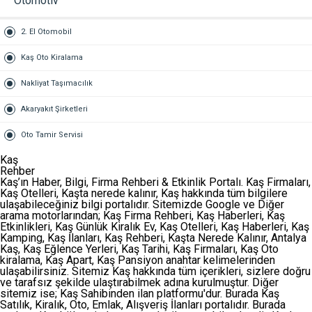
Otomotiv
2. El Otomobil
Kaş Oto Kiralama
Nakliyat Taşımacılık
Akaryakıt Şirketleri
Oto Tamir Servisi
Kaş
Rehber
Kaş’ın Haber, Bilgi, Firma Rehberi & Etkinlik Portalı. Kaş Firmaları,
Kaş Otelleri, Kaşta nerede kalınır, Kaş hakkında tüm bilgilere
ulaşabileceğiniz bilgi portalıdır. Sitemizde Google ve Diğer
arama motorlarından;
Kaş Firma Rehberi
,
Kaş Haberleri
,
Kaş
Etkinlikleri
,
Kaş Günlük Kiralık Ev
,
Kaş Otelleri
,
Kaş Haberleri
,
Kaş
Kamping
,
Kaş İlanları
,
Kaş Rehberi
,
Kaşta Nerede Kalınır
,
Antalya
Kaş
,
Kaş Eğlence Yerleri
,
Kaş Tarihi
,
Kaş Firmaları
,
Kaş Oto
kiralama
,
Kaş Apart
,
Kaş Pansiyon
anahtar kelimelerinden
ulaşabilirsiniz. Sitemiz Kaş hakkında tüm içerikleri, sizlere doğru
ve tarafsız şekilde ulaştırabilmek adına kurulmuştur. Diğer
sitemiz ise;
Kaş Sahibinden
ilan platformu'dur. Burada Kaş
Satılık, Kiralık, Oto, Emlak, Alışveriş İlanları portalıdır. Burada