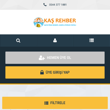
0544 377 1881
HEMEN ÜYE OL
ÜYE GİRİŞİ YAP
FİLTRELE